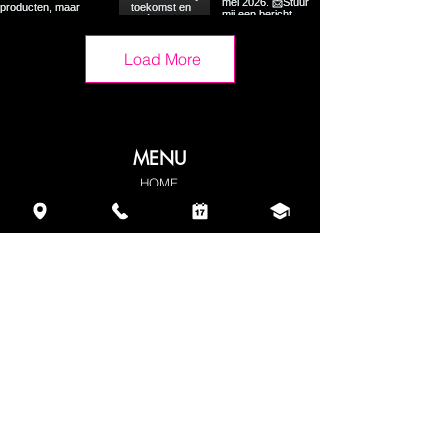
Load More
MENU
HOME
ABOUT
TRAININGS
WEBSHOP
NAILSTUDIO
REVIEWS
GIFT CARD
CONTACT
PRIVACY POLICY
TERMS & CONDITIONS
OPENING HOURS
MONDAY: 9:00 AM - 6:00 PM
TUESDAY: Closed
WEDNESDAY: 9:00 AM - 6:00 PM