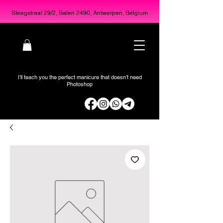
Steegstraat 29/2, Balen 2490, Antwerpen, Belgium
I’ll teach you the perfect manicure that doesn’t need
Photoshop