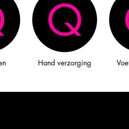
en
Hand verzorging
Voe
us on Instagr