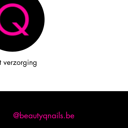
t verzorging
am
@beautyqnails.be