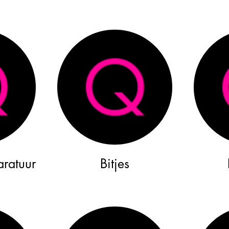
aratuur
Bitjes