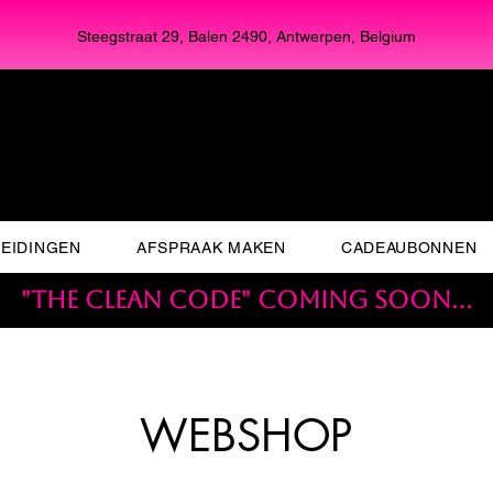
Steegstraat 29, Balen 2490, Antwerpen, Belgium
EIDINGEN
AFSPRAAK MAKEN
CADEAUBONNEN
"THE CLEAN CODE" coming soon...
WEBSHOP