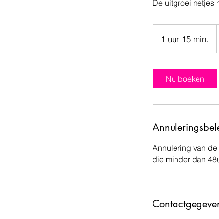
De uitgroei netjes
1 uur 15 min.
1
u
u
1
Nu boeken
5
m
i
n
Annuleringsbel
.
Annulering van de 
die minder dan 48
Contactgegeve