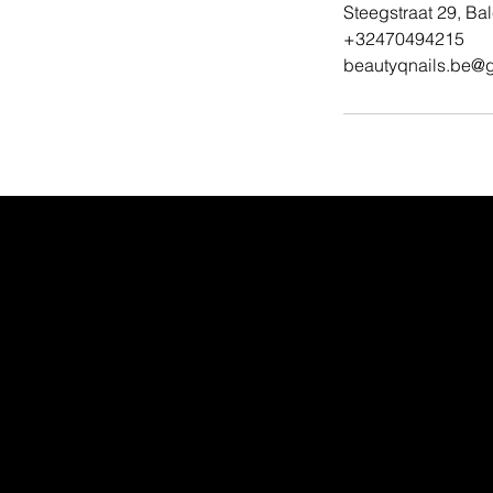
Steegstraat 29, Ba
+32470494215
beautyqnails.be@