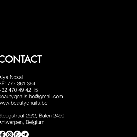
CONTACT
Alya Nosal
BE0777.361.364
+32 470 49 42 15
beautyqnails.be@gmail.com
www.beautyqnails.be
Steegstraat 29/2, Balen
2490
,
Antwerpen, Belgium