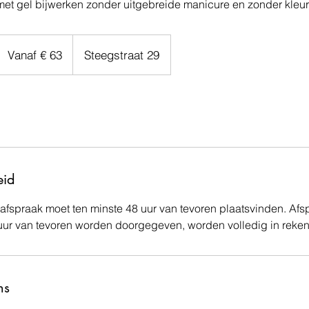
 met gel bijwerken zonder uitgebreide manicure en zonder kleur
Vanaf
63
Vanaf € 63
Steegstraat 29
euro
eid
afspraak moet ten minste 48 uur van tevoren plaatsvinden. Af
uur van tevoren worden doorgegeven, worden volledig in reken
ns