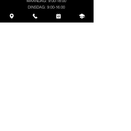
MAANDAG: 9:00-18:00
DINSDAG: 9:00-16:00
WOENSDAG: 9:00-18:00
DONDERDAG: 9:00-16:00
VRIJDAG: 9:00-18:00
ZATERDAG: gesloten
ZONDAG: gesloten
CONTACT
Alya Nosal
BE0777.361.364
+32 470 49 42 15
beautyqnails.be@gmail.com
www.beautyqnails.be
Steegstraat 29/2, Balen
2490
,
Antwerpen,
Belgium