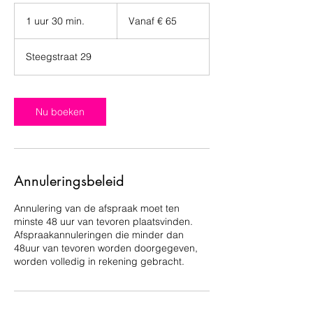
Vanaf
65
1 uur 30 min.
1
Vanaf € 65
euro
u
u
Steegstraat 29
3
0
m
i
Nu boeken
n
.
Annuleringsbeleid
Annulering van de afspraak moet ten
minste 48 uur van tevoren plaatsvinden.
Afspraakannuleringen die minder dan
48uur van tevoren worden doorgegeven,
worden volledig in rekening gebracht.