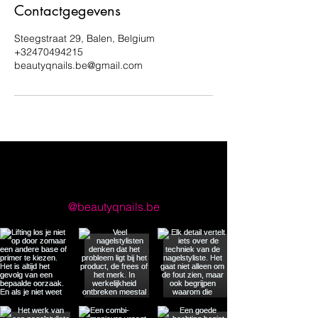
Contactgegevens
Steegstraat 29, Balen, Belgium
+32470494215
beautyqnails.be@gmail.com
llow us on Instagram
@beautyqnails.be