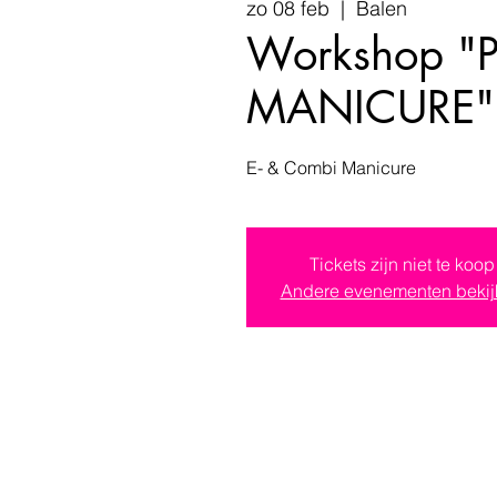
zo 08 feb
  |  
Balen
Workshop "
MANICURE"
E- & Combi Manicure
Tickets zijn niet te koop
Andere evenementen bekij