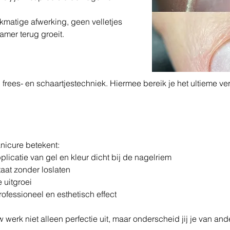
jkmatige afwerking, geen velletjes 
amer terug groeit.
frees- en schaartjestechniek. Hiermee bereik je het ultieme ver
nicure betekent:
pplicatie van gel en kleur dicht bij de nagelriem
ltaat zonder loslaten
e uitgroei
rofessioneel en esthetisch effect
w werk niet alleen perfectie uit, maar onderscheid jij je van and