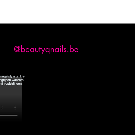
am
@beautyqnails.be