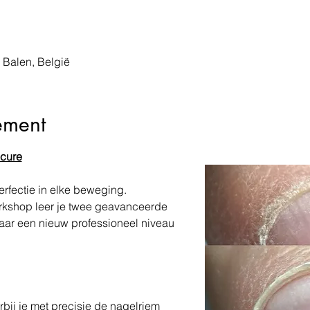
 Balen, België
ement
cure
rfectie in elke beweging.
rkshop leer je twee geavanceerde 
aar een nieuw professioneel niveau 
j je met precisie de nagelriem 