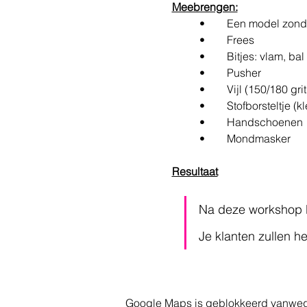
Meebrengen:
•	Een model zon
	•	Frees
	•	Bitjes: vlam, bal
	•	Pusher
	•	Vijl (150/180 grit
	•	Stofborsteltje (k
	•	Handschoenen
	•	Mondmasker
Resultaat
Na deze workshop b
Je klanten zullen he
Google Maps is geblokkeerd vanwege j