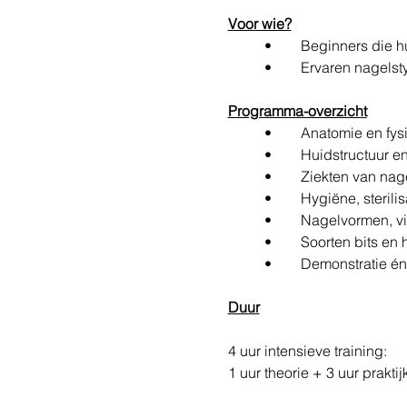
Voor wie?
	•	Beginners die 
	•	Ervaren nagel
Programma-overzicht
	•	Anatomie en fy
	•	Huidstructuur e
	•	Ziekten van na
	•	Hygiëne, steril
	•	Nagelvormen, 
	•	Soorten bits 
	•	Demonstratie 
Duur
4 uur intensieve training:
1 uur theorie + 3 uur prakti