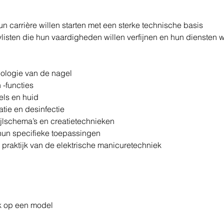
hun carrière willen starten met een sterke technische basis
stylisten die hun vaardigheden willen verfijnen en hun diensten
siologie van de nagel
n -functies
gels en huid
isatie en desinfectie
vijlschema’s en creatietechnieken
en hun specifieke toepassingen
én praktijk van de elektrische manicuretechniek
jk op een model