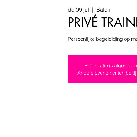
do 09 jul
  |  
Balen
PRIVÉ TRAI
Persoonlijke begeleiding op m
Registratie is afgesloten
Andere evenementen bekij