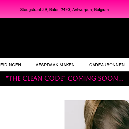
Steegstraat 29, Balen 2490, Antwerpen, Belgium
EIDINGEN
AFSPRAAK MAKEN
CADEAUBONNEN
"THE CLEAN CODE" coming soon...