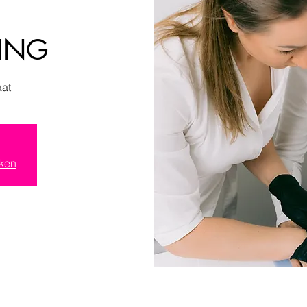
NING
aat
ken