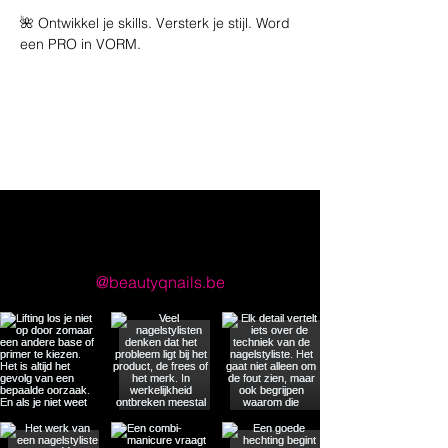
🌺 Ontwikkel je skills. Versterk je stijl. Word 
een PRO in VORM.
llow us on Instagram
@beautyqnails.be