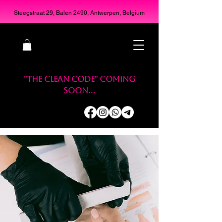
Steegstraat 29, Balen 2490, Antwerpen, Belgium
"THE CLEAN CODE" coming
soon...