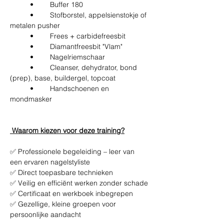
	•	Buffer 180
	•	Stofborstel, appelsienstokje of 
metalen pusher
	•	Frees + carbidefreesbit
	•	Diamantfreesbit "Vlam"
	•	Nagelriemschaar
	•	Cleanser, dehydrator, bond 
(prep), base, buildergel, topcoat
	•	Handschoenen en 
mondmasker
 Waarom kiezen voor deze training?
✅ Professionele begeleiding – leer van 
een ervaren nagelstyliste
✅ Direct toepasbare technieken
✅ Veilig en efficiënt werken zonder schade
✅ Certificaat en werkboek inbegrepen
✅ Gezellige, kleine groepen voor 
persoonlijke aandacht