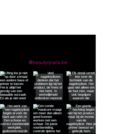
llow us on Instagram
@beautyqnails.be